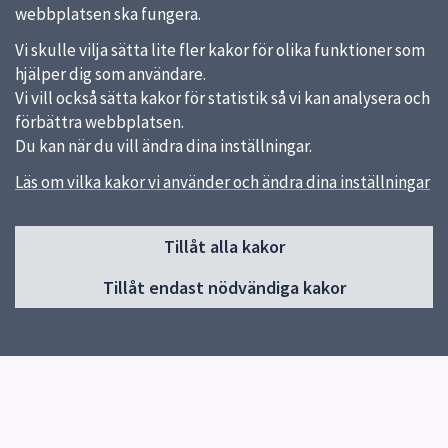
webbplatsen ska fungera.
Vi skulle vilja sätta lite fler kakor för olika funktioner som
hjälper dig som användare.
Vi vill också sätta kakor för statistik så vi kan analysera och
förbättra webbplatsen.
Du kan när du vill ändra dina inställningar.
Läs om vilka kakor vi använder och ändra dina inställningar
Sidfot
Huvudmeny
Tillåt alla kakor
Start
Tillåt endast nödvändiga kakor
Besök museet
Utställningar
Samlingar
Kalender
Program och aktiviteter
Revolve 2026
Kontakt