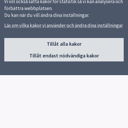
Vi vill också sätta kakor för statistik så vi kan analysera och
förbättra webbplatsen.
Du kan när du vill ändra dina inställningar.
Läs om vilka kakor vi använder och ändra dina inställningar
Sidfot
Huvudmeny
Tillåt alla kakor
Start
Tillåt endast nödvändiga kakor
Besök museet
Utställningar
Samlingar
Kalender
Program och aktiviteter
Revolve 2026
Kontakt
Snabblänkar