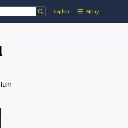
Meny
English
l
ndium