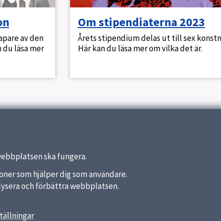
on
Om stipendiaterna 2023
kapare av den
Årets stipendium delas ut till sex konstn
n du läsa mer
Här kan du läsa mer om vilka det är.
webbplatsen ska fungera.
nktioner som hjälper dig som användare.
analysera och förbättra webbplatsen.
tällningar