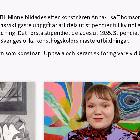
Till Minne bildades efter konstnären Anna-Lisa Thomso
s viktigaste uppgift är att dela ut stipendier till kvinnli
ldning. Det första stipendiet delades ut 1955. Stipendia
 Sveriges olika konsthögskolors masterutbildningar.
m som konstnär i Uppsala och keramisk formgivare vid 