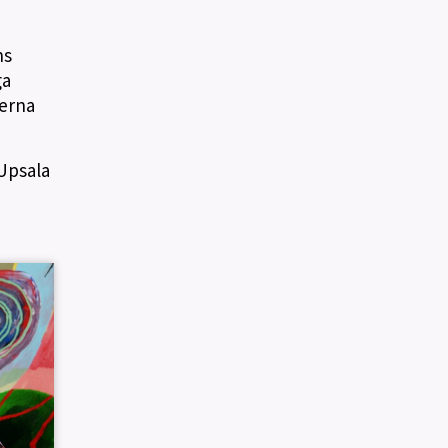
ns
ga
terna
Upsala