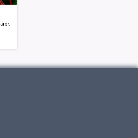
ärer.