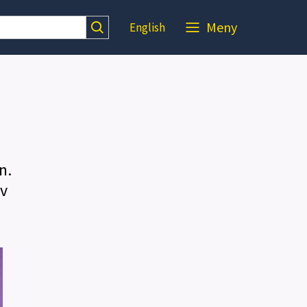
Meny
English
n.
av