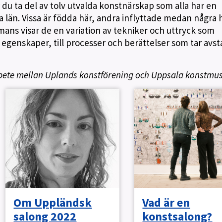
du ta del av tolv utvalda konstnärskap som alla har en
a län. Vissa är födda här, andra inflyttade medan några 
mans visar de en variation av tekniker och uttryck som
s egenskaper, till processer och berättelser som tar avst
bete mellan Uplands konstförening och Uppsala konstmu
Om Uppländsk
Vad är en
salong 2022
konstsalong?