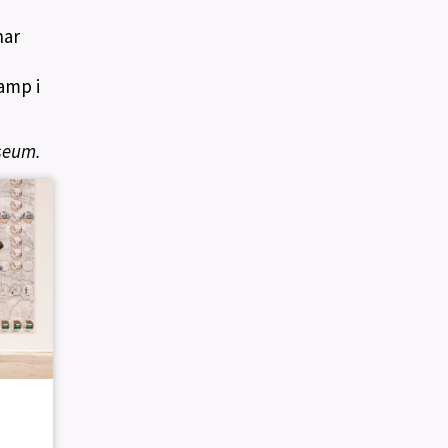
har
amp i
seum.