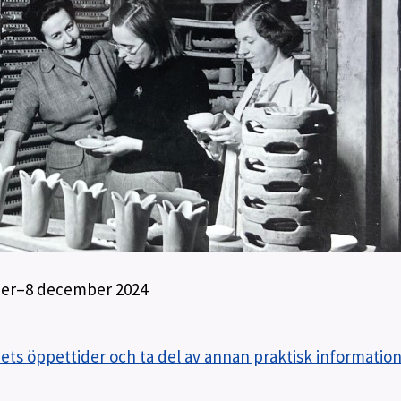
ber–8 december 2024
ts öppettider och ta del av annan praktisk information