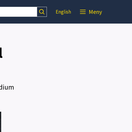
Meny
English
l
ndium