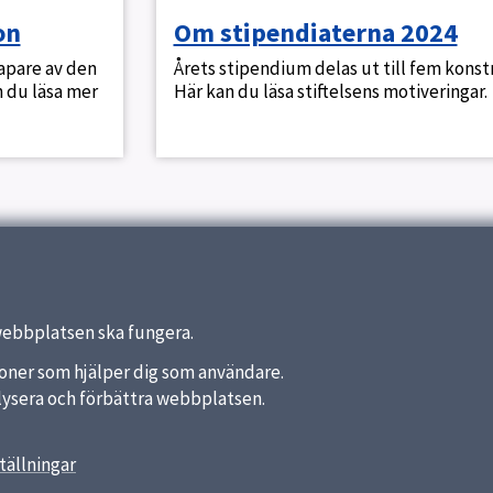
on
Om stipendiaterna 2024
kapare av den
Årets stipendium delas ut till fem konst
n du läsa mer
Här kan du läsa stiftelsens motiveringar.
webbplatsen ska fungera.
nktioner som hjälper dig som användare.
analysera och förbättra webbplatsen.
tällningar
länkar
Reception