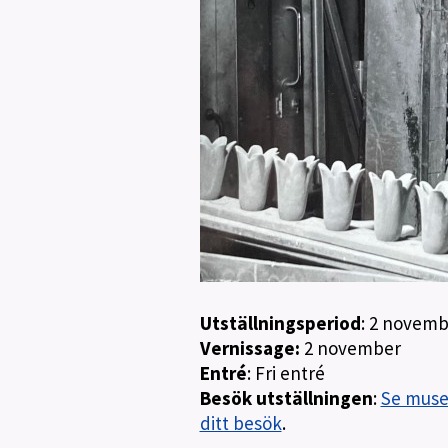
Utställningsperiod
: 2 novem
Vernissage:
2 november
Entré
: Fri entré
Besök utställningen
:
Se musee
ditt besök
.