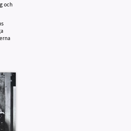
rg och
ns
ga
terna