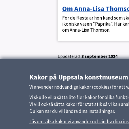
Om Anna-Lisa Thoms
För de flesta är hon känd som s
ikoniska vasen "Paprika". Här ka
om Anna-Lisa Thomson.
Uppdaterad:
3 september 2024
Kakor på Uppsala konstmuseum
Vi använder nödvändiga kakor (cookies) för att 
Vi skulle vilja sätta lite fler kakor för olika fu
Vi vill också sätta kakor för statistik så vi kan 
Du kan när du vill ändra dina inställningar.
Sidfot
Läs om vilka kakor vi använder och ändra dina ins
Huvudmeny
Snabb