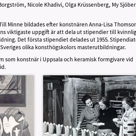
 Borgström, Nicole Khadivi, Olga Krüssenberg, My Sjöbe
Till Minne bildades efter konstnären Anna-Lisa Thomso
s viktigaste uppgift är att dela ut stipendier till kvinnli
ldning. Det första stipendiet delades ut 1955. Stipendia
 Sveriges olika konsthögskolors masterutbildningar.
m som konstnär i Uppsala och keramisk formgivare vid
id.