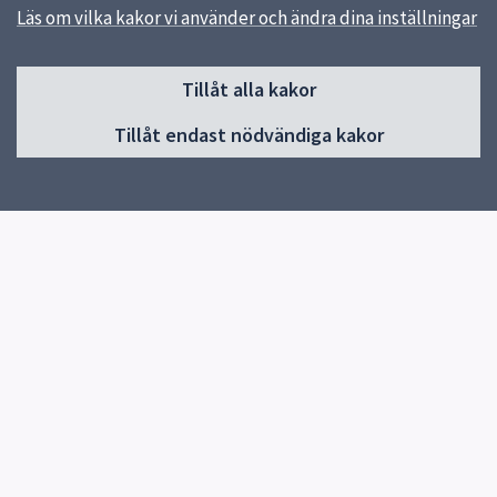
Läs om vilka kakor vi använder och ändra dina inställningar
Sidfot
Huvudmeny
Tillåt alla kakor
Start
Tillåt endast nödvändiga kakor
Besök museet
Utställningar
Samlingar
Kalender
Program och aktiviteter
Revolve 2026
Kontakt
Snabblänkar
Uppsala kommun
Synpunkter