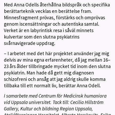
Med Anna Odells återhållna bildspråk och specifika
berättarteknik vecklas en berättelse fram.
Minnesfragment prövas, förstärks och omprövas
genom iscensättningar och autentiska samtal.
Verket är en labyrintisk resa i såväl minnets
kulvertar som den slutna psykiatrins
svårnavigerade uppdrag.
– I arbetet med det här projektet använder jag mig
delvis av mina egna erfarenheter, då jag mellan 16–
23 års ålder tillbringade mycket tid inom den slutna
psykiatrin. Man hade då gett mig diagnosen
schizofreni och ansåg att jag aldrig skulle komma
tillbaka till ett normalt liv, berättar Anna Odell.
I samarbete med Centrum för Medicinsk humaniora
vid Uppsala universitet. Tack till: Cecilia Hillström
Gallery, Kultur och bildning Region Uppsala,
Ateljéföreningen Hospitalet, Alberto Herskovits, Erika