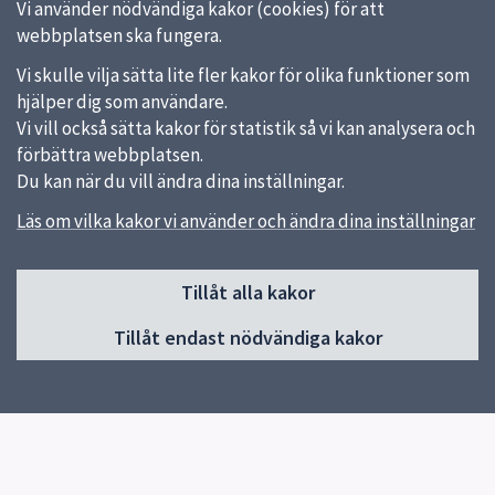
Vi använder nödvändiga kakor (cookies) för att
webbplatsen ska fungera.
Vi skulle vilja sätta lite fler kakor för olika funktioner som
hjälper dig som användare.
Vi vill också sätta kakor för statistik så vi kan analysera och
förbättra webbplatsen.
Du kan när du vill ändra dina inställningar.
Läs om vilka kakor vi använder och ändra dina inställningar
Sidfot
Huvudmeny
Tillåt alla kakor
Start
Tillåt endast nödvändiga kakor
Besök museet
Utställningar
Samlingar
Kalender
Program och aktiviteter
Revolve 2026