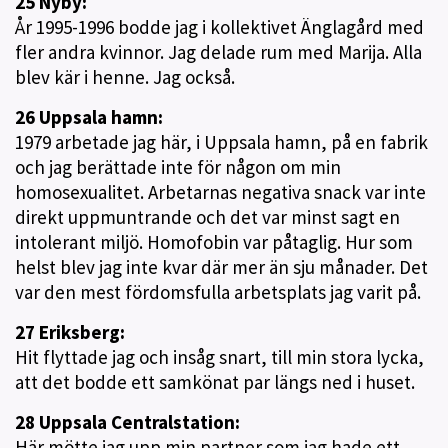
25 Nyby:
År 1995-1996 bodde jag i kollektivet Änglagård med
fler andra kvinnor. Jag delade rum med Marija. Alla
blev kär i henne. Jag också.
26 Uppsala hamn:
1979 arbetade jag här, i Uppsala hamn, på en fabrik
och jag berättade inte för någon om min
homosexualitet. Arbetarnas negativa snack var inte
direkt uppmuntrande och det var minst sagt en
intolerant miljö. Homofobin var påtaglig. Hur som
helst blev jag inte kvar där mer än sju månader. Det
var den mest fördomsfulla arbetsplats jag varit på.
27 Eriksberg:
Hit flyttade jag och insåg snart, till min stora lycka,
att det bodde ett samkönat par längs ned i huset.
28 Uppsala Centralstation:
Här mötte jag upp min partner som jag hade ett