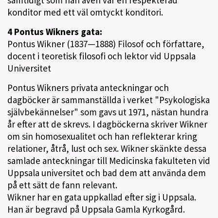
samtidigt som han även var en respekterad
konditor med ett väl omtyckt konditori.
4 Pontus Wikners gata:
Pontus Wikner (1837—1888) Filosof och författare,
docent i teoretisk filosofi och lektor vid Uppsala
Universitet
Pontus Wikners privata anteckningar och
dagböcker är sammanställda i verket "Psykologiska
självbekännelser" som gavs ut 1971, nästan hundra
år efter att de skrevs. I dagböckerna skriver Wikner
om sin homosexualitet och han reflekterar kring
relationer, åtrå, lust och sex. Wikner skänkte dessa
samlade anteckningar till Medicinska fakulteten vid
Uppsala universitet och bad dem att använda dem
på ett sätt de fann relevant.
Wikner har en gata uppkallad efter sig i Uppsala.
Han är begravd på Uppsala Gamla Kyrkogård.