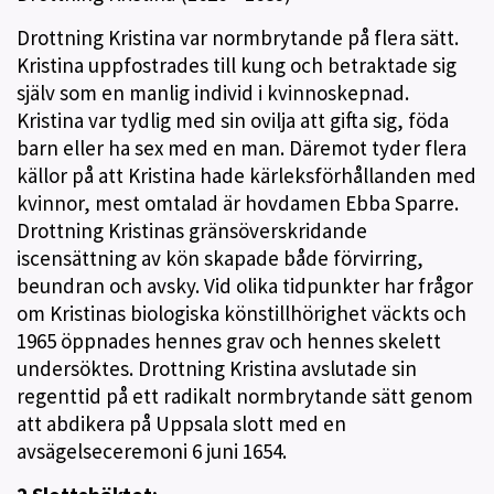
Drottning Kristina var normbrytande på flera sätt.
Kristina uppfostrades till kung och betraktade sig
själv som en manlig individ i kvinnoskepnad.
Kristina var tydlig med sin ovilja att gifta sig, föda
barn eller ha sex med en man. Däremot tyder flera
källor på att Kristina hade kärleksförhållanden med
kvinnor, mest omtalad är hovdamen Ebba Sparre.
Drottning Kristinas gränsöverskridande
iscensättning av kön skapade både förvirring,
beundran och avsky. Vid olika tidpunkter har frågor
om Kristinas biologiska könstillhörighet väckts och
1965 öppnades hennes grav och hennes skelett
undersöktes. Drottning Kristina avslutade sin
regenttid på ett radikalt normbrytande sätt genom
att abdikera på Uppsala slott med en
avsägelseceremoni 6 juni 1654.