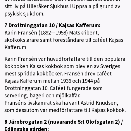
sitt liv på Ulleråker Sjukhus i Uppsala på grund av
psykisk sjukdom.
7 Drottninggatan 10 / Kajsas Kafferum:
Karin Fransén (1892—1958) Matskribent,
skolkökslärare samt föreståndare till caféet Kajsas
Kafferum
Karin Fransén var huvudförfattare till den populära
kokboken Kajsas kokbok som blev en av Sveriges
mest spridda kokböcker. Fransén drev caféet
Kajsas Kafferum mellan 1936 och 1944 på
Drottninggatan 10. Caféet fungerade som
servering, bageri och mjölkaffär.
Franséns livskamrat ska ha varit Astrid Knudsen,
som dessutom var medförfattare till Kajsas kokbok.
8 Järnbrogatan 2 (nuvarande S:t Olofsgatan 2) /
Edlingska gården: