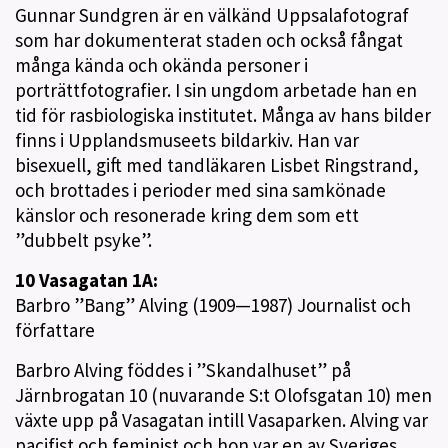
Gunnar Sundgren är en välkänd Uppsalafotograf
som har dokumenterat staden och också fångat
många kända och okända personer i
porträttfotografier. I sin ungdom arbetade han en
tid för rasbiologiska institutet. Många av hans bilder
finns i Upplandsmuseets bildarkiv. Han var
bisexuell, gift med tandläkaren Lisbet Ringstrand,
och brottades i perioder med sina samkönade
känslor och resonerade kring dem som ett
”dubbelt psyke”.
10 Vasagatan 1A:
Barbro ”Bang” Alving (1909—1987) Journalist och
författare
Barbro Alving föddes i ”Skandalhuset” på
Järnbrogatan 10 (nuvarande S:t Olofsgatan 10) men
växte upp på Vasagatan intill Vasaparken. Alving var
pacifist och feminist och hon var en av Sveriges