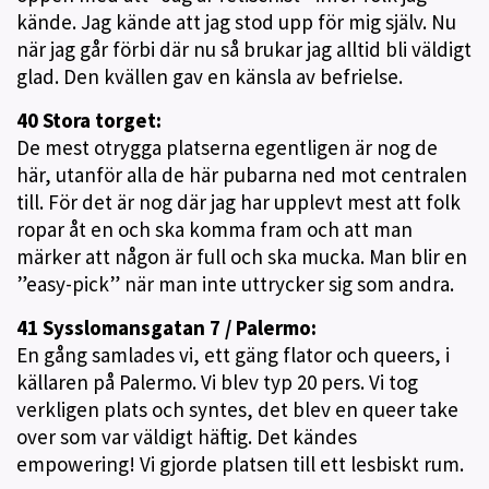
kände. Jag kände att jag stod upp för mig själv. Nu
när jag går förbi där nu så brukar jag alltid bli väldigt
glad. Den kvällen gav en känsla av befrielse.
40 Stora torget:
De mest otrygga platserna egentligen är nog de
här, utanför alla de här pubarna ned mot centralen
till. För det är nog där jag har upplevt mest att folk
ropar åt en och ska komma fram och att man
märker att någon är full och ska mucka. Man blir en
”easy-pick” när man inte uttrycker sig som andra.
41 Sysslomansgatan 7 / Palermo:
En gång samlades vi, ett gäng flator och queers, i
källaren på Palermo. Vi blev typ 20 pers. Vi tog
verkligen plats och syntes, det blev en queer take
over som var väldigt häftig. Det kändes
empowering! Vi gjorde platsen till ett lesbiskt rum.