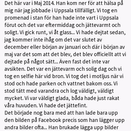
Det här var i Maj 2014. Han kom ner för att hälsa på
mig när jag jobbade i Uppsala tillfälligt. Vi tog en
promenad i stan för han hade inte vart i Uppsala
förut och det var eftermiddag och jättevarmt och
soligt. Vi gick runt, vi åt glass... Vi hade dejtat sedan,
jag kommer inte ihåg om det var slutet av
december eller början av januari och där i början av
maj var det som att det blev, det blev officiellt att vi
dejtade på något sätt... Även fast det inte var
avsikten. Det var en jättevarm och solig dag och vi
tog en selfie här vid bron. Vi tog det i motljus när vi
stod och hade parken och vattnet bakom oss. Vi
stod tätt med varandra och log väldigt, väldigt
mycket. Vi var väldigt glada, båda hade just rakat
våra huvuden. Vi hade det jättefint.
Det började nog bara med att han lade bara upp
den bilden på Facebook precis som han lägger upp
andra bilder ofta... Han brukade lägga upp bilder