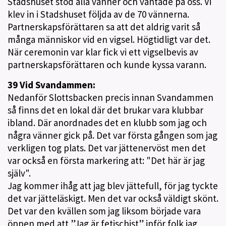
Stadshuset stod alla vänner och väntade på oss. Vi
klev in i Stadshuset följda av de 70 vännerna.
Partnerskapsförättaren sa att det aldrig varit så
många människor vid en vigsel. Högtidligt var det.
När ceremonin var klar fick vi ett vigselbevis av
partnerskapsförättaren och kunde kyssa varann.
39 Vid Svandammen:
Nedanför Slottsbacken precis innan Svandammen
så finns det en lokal där det brukar vara klubbar
ibland. Där anordnades det en klubb som jag och
några vänner gick på. Det var första gången som jag
verkligen tog plats. Det var jättenervöst men det
var också en första markering att: "Det här är jag
själv".
Jag kommer ihåg att jag blev jättefull, för jag tyckte
det var jätteläskigt. Men det var också väldigt skönt.
Det var den kvällen som jag liksom började vara
öppen med att ”Jag är fetischist” inför folk jag