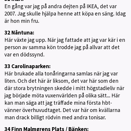
En gång var jag på andra dejten på IKEA, det var
2007. Jag skulle hjälpa henne att köpa en säng. Idag
är hon min fru.
32 Nåntuna:
Här växte jag upp. När jag fattade att jag var kär i en
person av samma kön trodde jag på allvar att det
var en dödssynd.
33 Carolinaparken:
Här brukade alla tonåringarna samlas när jag var
liten. Och det här är liksom, det var här som den
där stora brytningen skedde i mitt högstadieliv när
jag började möta vuxenvärlden på olika sätt... Här
kan man säga att jag träffade mina första hbt-
vänner överhuvudtaget. Det var här om kvällarna
man drack billigt rödvin med andra tonisar.
34 Finn Malmgrens Plats / Bänken: