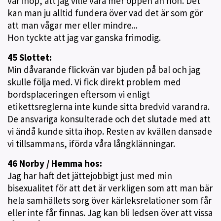
var ihop, att jag ville vara mer öppen än hon. Det
kan man ju alltid fundera över vad det är som gör
att man vågar mer eller mindre...
Hon tyckte att jag var ganska frimodig.
45 Slottet:
Min dåvarande flickvän var bjuden på bal och jag
skulle följa med. Vi fick direkt problem med
bordsplaceringen eftersom vi enligt
etikettsreglerna inte kunde sitta bredvid varandra.
De ansvariga konsulterade och det slutade med att
vi ändå kunde sitta ihop. Resten av kvällen dansade
vi tillsammans, iförda våra långklänningar.
46 Norby / Hemma hos:
Jag har haft det jättejobbigt just med min
bisexualitet för att det är verkligen som att man bär
hela samhällets sorg över kärleksrelationer som får
eller inte får finnas. Jag kan bli ledsen över att vissa