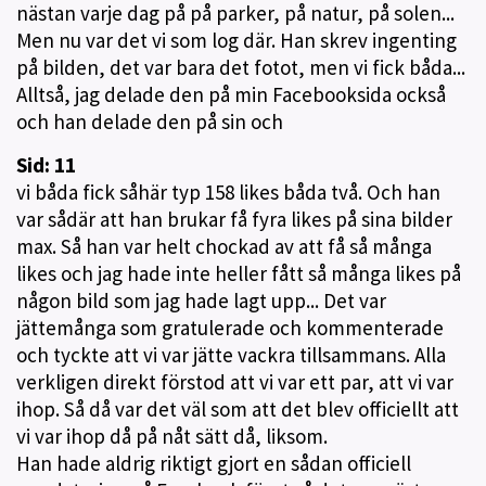
nästan varje dag på på parker, på natur, på solen...
Men nu var det vi som log där. Han skrev ingenting
på bilden, det var bara det fotot, men vi fick båda...
Alltså, jag delade den på min Facebooksida också
och han delade den på sin och
Sid: 11
vi båda fick såhär typ 158 likes båda två. Och han
var sådär att han brukar få fyra likes på sina bilder
max. Så han var helt chockad av att få så många
likes och jag hade inte heller fått så många likes på
någon bild som jag hade lagt upp... Det var
jättemånga som gratulerade och kommenterade
och tyckte att vi var jätte vackra tillsammans. Alla
verkligen direkt förstod att vi var ett par, att vi var
ihop. Så då var det väl som att det blev officiellt att
vi var ihop då på nåt sätt då, liksom.
Han hade aldrig riktigt gjort en sådan officiell