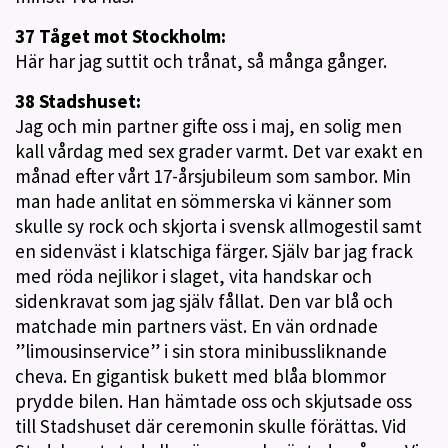
37 Tåget mot Stockholm:
Här har jag suttit och trånat, så många gånger.
38 Stadshuset:
Jag och min partner gifte oss i maj, en solig men
kall vårdag med sex grader varmt. Det var exakt en
månad efter vårt 17-årsjubileum som sambor. Min
man hade anlitat en sömmerska vi känner som
skulle sy rock och skjorta i svensk allmogestil samt
en sidenväst i klatschiga färger. Själv bar jag frack
med röda nejlikor i slaget, vita handskar och
sidenkravat som jag själv fållat. Den var blå och
matchade min partners väst. En vän ordnade
”limousinservice” i sin stora minibussliknande
cheva. En gigantisk bukett med blåa blommor
prydde bilen. Han hämtade oss och skjutsade oss
till Stadshuset där ceremonin skulle förättas. Vid