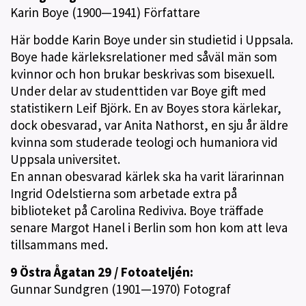
Karin Boye (1900—1941) Författare
Här bodde Karin Boye under sin studietid i Uppsala.
Boye hade kärleksrelationer med såväl män som
kvinnor och hon brukar beskrivas som bisexuell.
Under delar av studenttiden var Boye gift med
statistikern Leif Björk. En av Boyes stora kärlekar,
dock obesvarad, var Anita Nathorst, en sju år äldre
kvinna som studerade teologi och humaniora vid
Uppsala universitet.
En annan obesvarad kärlek ska ha varit lärarinnan
Ingrid Odelstierna som arbetade extra på
biblioteket på Carolina Rediviva. Boye träffade
senare Margot Hanel i Berlin som hon kom att leva
tillsammans med.
9 Östra Ågatan 29 / Fotoateljén:
Gunnar Sundgren (1901—1970) Fotograf