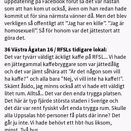
uppdatering på Facebook förut så det var nästan
som att han kom ut också, även om han redan hade
kommit ut för sina närmsta vänner då. Men det blev
verkligen så offentligt att ”Jag har en kille”. ”Jag är
homosexuell”. Så för honom var det jättestort att
göra det.
36 Västra Ågatan 16 / RFSLs tidigare lokal:
Det var tyvärr väldigt äckligt kaffe på RFSL... Vi hade
en jättegammal kaffebryggare som var jättedålig
och det var jämt såhära att "Är det någon som vill
ha kaffe?" och alla bara "Nej, vi vill inte ha kaffe!!".
Skämt åsido, jag minns också att vi hade ett väldigt
litet rum. Alltså... Det var den enda trygga platsen.
Det här är typ fjärde största staden i Sverige och
det där var rent fysiskt vårt enda trygga rum. Skulle
alla Uppsalas hbt-personer få plats där inne? Det
går ju inte. Vi hade behövt ett hbt-hus liksom,
minst. Två hus.