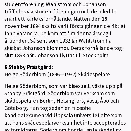
studentförening. Wahlström och Johanson
träffades via studentföreningen och de inledde
snart ett kärleksförhållande. Natten den 18
november 1894 ska ha varit första gången de riktigt
fann varandra. De kom att fira denna årsdag i
årtionden. Så sent som 1932 lär Wahlström ha
skickat Johanson blommor. Deras förhållande tog
slut 1898 när Johanson flyttat till Stockholm.
6 Stabby Prästgård:
Helge Söderblom (1896—1932) Skådespelare
Helge Söderblom, som var bisexuell, växte upp på
Stabby Prästgård. Söderblom var verksam som
skådespelare i Berlin, Helsingfors, Vasa, Åbo och
Göteborg. Han tog sedan en filosofie
kandidatexamen vid Uppsala universitet eftersom
att hans skådespelarverksamhet inte accepterades
av föräldrarna. Söderblom bodde i sista skedet av