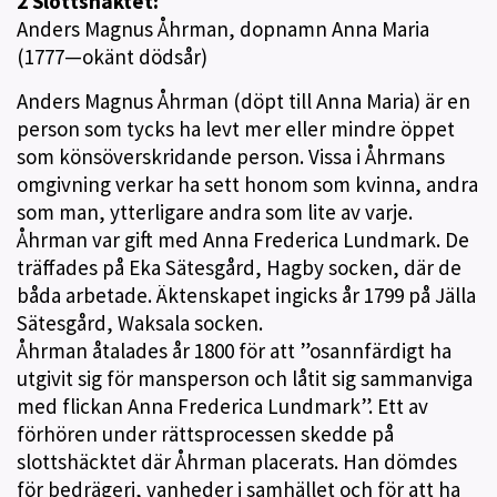
2 Slottshäktet:
Anders Magnus Åhrman, dopnamn Anna Maria
(1777—okänt dödsår)
Anders Magnus Åhrman (döpt till Anna Maria) är en
person som tycks ha levt mer eller mindre öppet
som könsöverskridande person. Vissa i Åhrmans
omgivning verkar ha sett honom som kvinna, andra
som man, ytterligare andra som lite av varje.
Åhrman var gift med Anna Frederica Lundmark. De
träffades på Eka Sätesgård, Hagby socken, där de
båda arbetade. Äktenskapet ingicks år 1799 på Jälla
Sätesgård, Waksala socken.
Åhrman åtalades år 1800 för att ”osannfärdigt ha
utgivit sig för mansperson och låtit sig sammanviga
med flickan Anna Frederica Lundmark”. Ett av
förhören under rättsprocessen skedde på
slottshäcktet där Åhrman placerats. Han dömdes
för bedrägeri, vanheder i samhället och för att ha