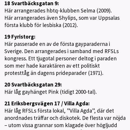
18 Svartbäcksgatan 9:
Här arrangerades hbtq-klubben Selma (2009).
Här arrangerades även Shylips, som var Uppsalas
första klubb för lesbiska (2012).
19 Fyristorg:
Här passerade en av de första gayparaderna i
Sverige. Den arrangerades i samband med RFSLs
kongress. Ett tjugotal personer deltog i paraden
som mer hade karaktären av ett politiskt
protesttåg än dagens prideparader (1971).
20 Svartbäcksgatan 29:
Här låg gayhänget Pink (tidigt 2000-tal).
21 Eriksbergsvägen 17 / Villa Agda:
Här låg RFSLs första lokal, ”Villa Agda”, där det
anordnades träffar och diskotek. De flesta var nöjda
– utom vissa grannar som klagade över högljudd