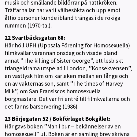
musik och smällande bildörrar på nattkröken.
Träffarna lär har varit välbesökta och upp emot
åttio personer kunde ibland trängas i de rökiga
rummen (1970-tal).
22 Svartbäcksgatan 68:
Här höll UFH (Uppsala Förening för Homosexuella)
filmkvällar varannan onsdag och visade bland
annat ”The killing of Sister George”, ett lesbiskt
triangeldrama utspelad i London, ”Konsekvensen”,
en västtysk film om kärleken mellan en fånge och
en av vakternas son, samt ”The times of Harvey
Milk”, om San Fransiscos homosexuella
borgmästare. Det var fri entré till filmkvällarna och
det fanns barservering (1986).
23 Börjegatan 52 / Bokförlaget Bokgillet:
Här gavs boken ”Man i bur – bekännelser av en
homosexuell” ut. Boken är en samling brev skrivna