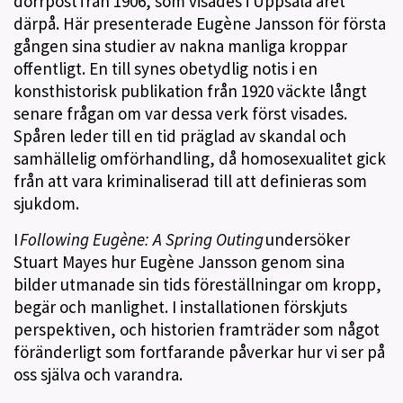
dörrpost från 1906, som visades i Uppsala året
därpå. Här presenterade Eugène Jansson för första
gången sina studier av nakna manliga kroppar
offentligt. En till synes obetydlig notis i en
konsthistorisk publikation från 1920 väckte långt
senare frågan om var dessa verk först visades.
Spåren leder till en tid präglad av skandal och
samhällelig omförhandling, då homosexualitet gick
från att vara kriminaliserad till att definieras som
sjukdom.
I
Following Eugène: A Spring Outing
undersöker
Stuart Mayes hur Eugène Jansson genom sina
bilder utmanade sin tids föreställningar om kropp,
begär och manlighet. I installationen förskjuts
perspektiven, och historien framträder som något
föränderligt som fortfarande påverkar hur vi ser på
oss själva och varandra.