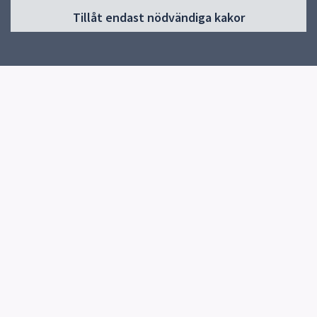
Start
Tillåt endast nödvändiga kakor
Besök museet
Utställningar
Samlingar
Kalender
Program och aktiviteter
Revolve 2026
Kontakt
Snabblänkar
Uppsala kommun
Synpunkter
Reception
Uppsala konstmuseum
018 – 727 24 82