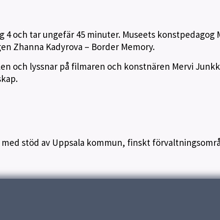
ng 4 och tar ungefär 45 minuter. Museets konstpedagog 
ngen Zhanna Kadyrova – Border Memory.
asalen och lyssnar på filmaren och konstnären Mervi Jun
skap.
s med stöd av Uppsala kommun, finskt förvaltningsomr