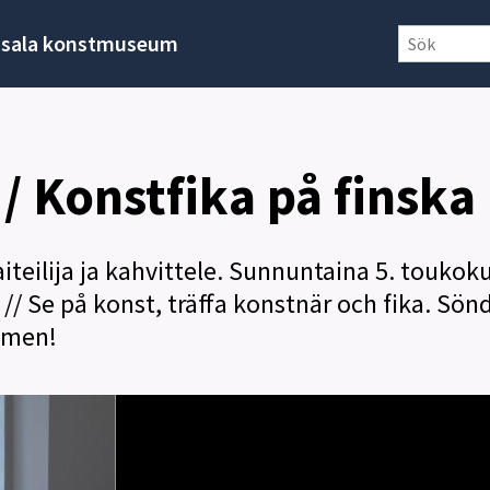
sala konstmuseum
 / Konstfika på finska
aiteilija ja kahvittele. Sunnuntaina 5. toukok
// Se på konst, träffa konstnär och fika. Sön
mmen!