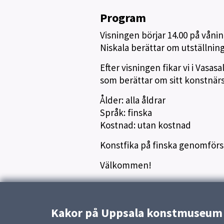
Program
Visningen börjar 14.00 på våni
Niskala berättar om utställni
Efter visningen fikar vi i Vas
som berättar om sitt konstnär
Ålder: alla åldrar
Språk: finska
Kostnad: utan kostnad
Konstfika på finska genomför
Välkommen!
Publicerad:
16 april 2024
Kakor på Uppsala konstmuseum