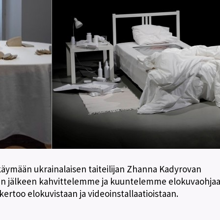
ymään ukrainalaisen taiteilijan Zhanna Kadyrovan
n jälkeen kahvittelemme ja kuuntelemme elokuvaohjaaj
 kertoo elokuvistaan ja videoinstallaatioistaan.