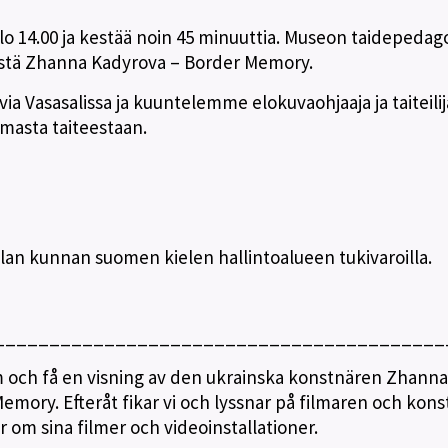
klo 14.00 ja kestää noin 45 minuuttia. Museon taidepedag
ystä Zhanna Kadyrova – Border Memory.
a Vasasalissa ja kuuntelemme elokuvaohjaaja ja taiteilij
masta taiteestaan.
lan kunnan suomen kielen hallintoalueen tukivaroilla.
_________________________________________
 och få en visning av den ukrainska konstnären Zhanna
emory. Efteråt fikar vi och lyssnar på filmaren och kon
om sina filmer och videoinstallationer.