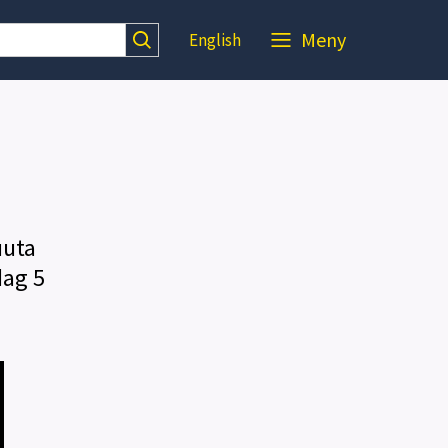
Meny
English
uuta
dag 5