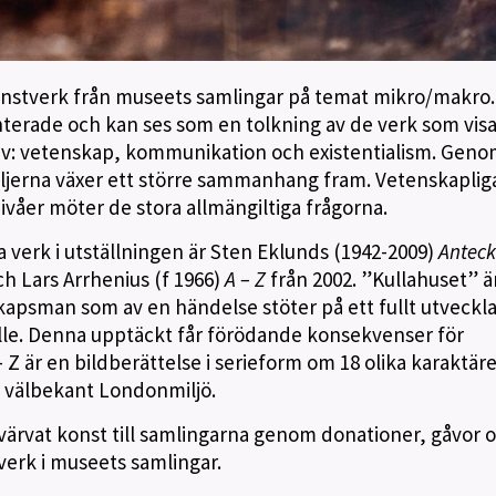
konstverk från museets samlingar på temat mikro/makro.
rade och kan ses som en tolkning av de verk som visa
v: vetenskap, kommunikation och existentialism. Geno
jerna växer ett större sammanhang fram. Vetenskaplig
ivåer möter de stora allmängiltiga frågorna.
a verk i utställningen är Sten Eklunds (1942-2009)
Anteck
h Lars Arrhenius (f 1966)
A – Z
från 2002. ”Kullahuset” ä
kapsman som av en händelse stöter på ett fullt utveckla
lle. Denna upptäckt får förödande konsekvenser för
 är en bildberättelse i serieform om 18 olika karaktär
n välbekant Londonmiljö.
rvat konst till samlingarna genom donationer, gåvor 
 verk i museets samlingar.