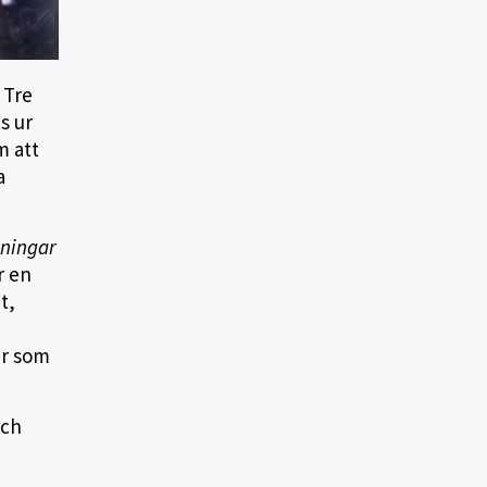
 Tre
s ur
m att
a
ningar
r en
t,
er som
och