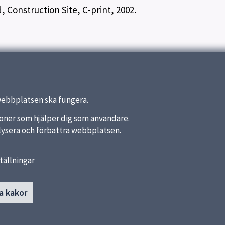
d, Construction Site, C-print, 2002.
webbplatsen ska fungera.
nktioner som hjälper dig som användare.
analysera och förbättra webbplatsen.
tällningar
länkar
Reception
Uppsala konstmuseum
a kommun
a kakor
018 – 727 24 82
kter