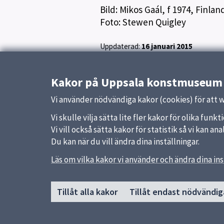
Bild: Mikos Gaál, f 1974, Finlan
Foto: Stewen Quigley
Uppdaterad:
16 januari 2015
Kakor på Uppsala konstmuseum
Vi använder nödvändiga kakor (cookies) för att 
Vi skulle vilja sätta lite fler kakor för olika fu
Vi vill också sätta kakor för statistik så vi kan 
Du kan när du vill ändra dina inställningar.
Sidfot
Läs om vilka kakor vi använder och ändra dina ins
Huvudmeny
Snabb
Start
Uppsal
Tillåt alla kakor
Tillåt endast nödvändig
Besök museet
Synpun
Utställningar
Samlingar