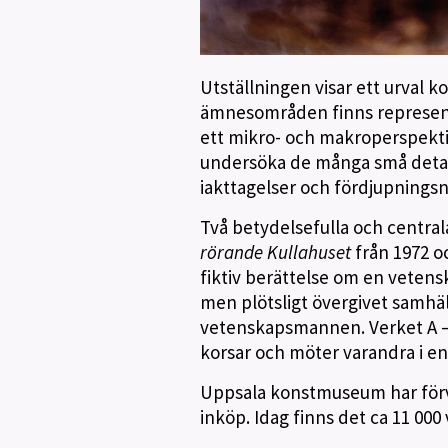
Utställningen visar ett urval 
ämnesområden finns represente
ett mikro- och makroperspekti
undersöka de många små detal
iakttagelser och fördjupningsn
Två betydelsefulla och central
rörande Kullahuset
från 1972 oc
fiktiv berättelse om en vetens
men plötsligt övergivet samhä
vetenskapsmannen. Verket A – Z
korsar och möter varandra i e
Uppsala konstmuseum har förvä
inköp. Idag finns det ca 11 000