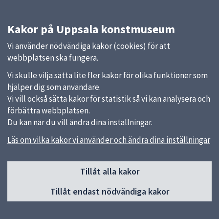
Kakor på Uppsala konstmuseum
Vi använder nödvändiga kakor (cookies) för att
webbplatsen ska fungera.
Vi skulle vilja sätta lite fler kakor för olika funktioner som
hjälper dig som användare.
Vi vill också sätta kakor för statistik så vi kan analysera och
förbättra webbplatsen.
Du kan när du vill ändra dina inställningar.
Läs om vilka kakor vi använder och ändra dina inställningar
Sidfot
Huvudmeny
Tillåt alla kakor
Start
Tillåt endast nödvändiga kakor
Besök museet
Utställningar
Samlingar