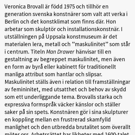
Veronica Brovall är född 1975 och tillhör en
generation svenska konstnärer som valt att verka i
Berlin och det konstklimat som finns där. Hon
arbetar som skulptör och installationskonstnär. I
utställningen på Uppsala konstmuseum är det
materialen lera, metall och ”maskulinitet” som står
i centrum. Titeln
Man Drawer
hänvisar till en
gestaltning av begreppet maskulinitet, men även
en form av byrå eller kabinett för traditionellt
manliga attribut som hantlar och slipsar.
Maskulinitet ställs även i relation till framställningar
av femininitet, med utsatthet och behov av skydd
som ett underliggande tema. Brovalls starka och
expressiva formspråk väcker känslor och ställer
saker på sin spets. Konstnären gör i sina skulpturer
en koppling mellan en frustrerad skamfylld
manlighet och den utbredda brutalitet som överallt
möter oss. Arbetssättet har likheter med 1600-talet