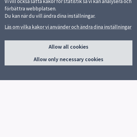
Vi vill också sätta kakor för statistik så vi kan analysera och
förbättra webbplatsen.
Du kan när du vill ändra dina inställningar.
Läs om vilka kakor vi använder och ändra dina inställningar
Sidfot
Quick links
Allow all cookies
Uppsala kommun
Allow only necessary cookies
Feedback
Reception
Uppsala Art Museum
018 – 727 24 82
About the website
About the website